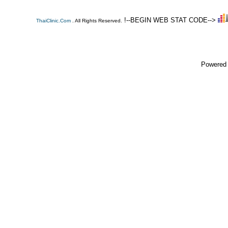
!--BEGIN WEB STAT CODE-->
ThaiClinic.Com
. All Rights Reserved.
Powered