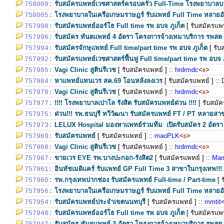
รับสมัครแพทย์เวชศาสตร์ครอบครัว Full-Time โรงพยาบาลบา
758009:
โรงพยาบาลในเครือเกษมราษฎร์ รับแพทย์ Full Time หลายอ
758005:
รับสมัครแพทย์ออร์โธ Full time รพ อบจ ภูเก็ต
[ รับสมัครแพท
757998:
รับสมัคร ทันตแพทย์ 4 อัตรา โครงการจ้างเหมาบริการ รพสต จ
757996:
รับสมัครจักษุแพทย์ Full time/part time รพ อบจ ภูเก็ต
[ รับ
757994:
รับสมัครแพทย์เวชศาสตร์ฟื้นฟู Full time/part time รพ อบจ 
757992:
Vagi Clinic สูตินรีเวช
[ รับสมัครแพทย์ ]
::
hrdrmdc
<
>
757985:
0
หาแพทย์แทนเวร สค.69 โอนหลังลงเวร
[ รับสมัครแพทย์ ]
::
757984:
Vagi Clinic สูตินรีเวช
[ รับสมัครแพทย์ ]
::
hrdrmdc
<
>
757978:
0
!!!! โรงพยาบาลเปาโล รังสิต รับสมัครแพทย์ด่วน !!!!
[ รับสมั
757977:
ด่วน!!! รพ.ธนบุรี ทวีวัฒนา รับสมัครแพทย์ FT / PT หลายส
757975:
LELUX Hospital มองหาแพทย์ร่วมทีม เปิดรับสมัคร 2 อัตรา 
757973:
รับสมัครแพทย์
[ รับสมัครแพทย์ ]
::
maoPLK
<
>
757969:
0
Vagi Clinic สูตินรีเวช
[ รับสมัครแพทย์ ]
::
hrdrmdc
<
>
757968:
0
ขายเวร EYE รพ.บางปะกอก-รังสิต2
[ รับสมัครแพทย์ ]
::
Ma
757967:
อินทัชเมดิแคร์ รับแพทย์ GP Full Time 3 สาขาในกรุงเทพ!!!
757961:
รพ.กรุงเทพปากช่อง รับสมัครแพทย์ Full-time / Part-time
[ 
757960:
โรงพยาบาลในเครือเกษมราษฎร์ รับแพทย์ Full Time หลายอ
757956:
รับสมัครแพทย์ประจำเขตนนทบุรี
[ รับสมัครแพทย์ ]
::
mmtit
757954:
รับสมัครแพทย์ออร์โธ Full time รพ อบจ ภูเก็ต
[ รับสมัครแพท
757948:
รับสมัคร ทันตแพทย์ 3 อัตรา โครงการจ้างเหมาบริการ รพสต จ