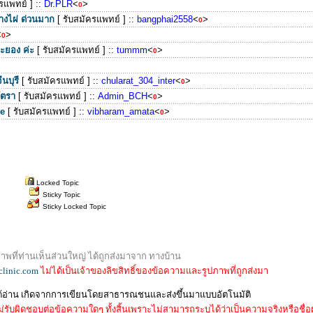
ครแพทย์ ]
::
Dr.PLR
<
>
0
งไผ่ ด่วนมาก
[ รับสมัครแพทย์ ]
::
bangphai2558
<
>
0
<
>
0
ะยอง ค่ะ
[ รับสมัครแพทย์ ]
::
tummm
<
>
0
นบุรี
[ รับสมัครแพทย์ ]
::
chularat_304_inter
<
>
0
ัตรา
[ รับสมัครแพทย์ ]
::
Admin_BCH
<
>
0
me
[ รับสมัครแพทย์ ]
::
vibharam_amata
<
>
0
Locked Topic
Sticky Topic
Sticky Locked Topic
พที่ท่านเห็นส่วนใหญ่ ได้ถูกส่งมาจาก ทางบ้าน
clinic.com
ไม่ได้เป็นเจ้าของลิขสิทธิ์ของข้อความและรูปภาพที่ถูกส่งมา
ด้อ่าน เกิดจากการเขียนโดยสาธารณชนและส่งขึ้นมาแบบอัตโนมัติ
่รับผิดชอบต่อข้อความใดๆ ทั้งสิ้นเพราะไม่สามารถระบุได้ว่าเป็นความจริงหรือชื่อผู้เ