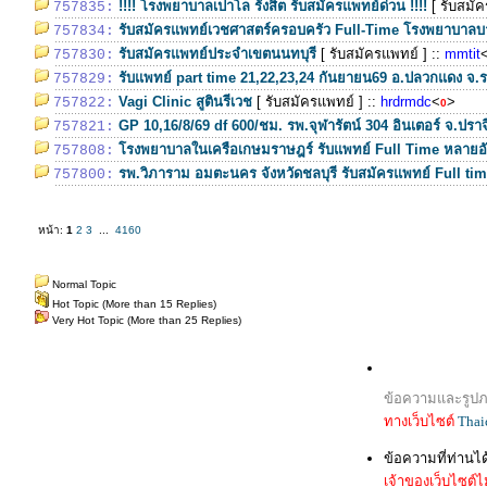
!!!! โรงพยาบาลเปาโล รังสิต รับสมัครแพทย์ด่วน !!!!
[ รับสมั
757835:
รับสมัครแพทย์เวชศาสตร์ครอบครัว Full-Time โรงพยาบาลบา
757834:
รับสมัครแพทย์ประจำเขตนนทบุรี
[ รับสมัครแพทย์ ]
::
mmtit
757830:
รับแพทย์ part time 21,22,23,24 กันยายน69 อ.ปลวกแดง จ.ร
757829:
Vagi Clinic สูตินรีเวช
[ รับสมัครแพทย์ ]
::
hrdrmdc
<
>
757822:
0
GP 10,16/8/69 df 600/ชม. รพ.จุฬารัตน์ 304 อินเตอร์ จ.ปราจี
757821:
โรงพยาบาลในเครือเกษมราษฎร์ รับแพทย์ Full Time หลายอ
757808:
รพ.วิภาราม อมตะนคร จังหวัดชลบุรี รับสมัครแพทย์ Full ti
757800:
หน้า:
1
2
3
...
4160
Normal Topic
Hot Topic (More than 15 Replies)
Very Hot Topic (More than 25 Replies)
ข้อความและรูปภา
ทางเว็บไซต์
Thai
ข้อความที่ท่านไ
เจ้าของเว็บไซต์ไม