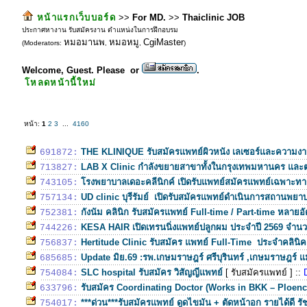
หน้าแรกเว็บบอร์ด
>>
For MD.
>>
Thaiclinic JOB
ประกาศหางาน รับสมัครงาน ตำแหน่งในการฝึกอบรม
หมอมานพ
หมอหมู
CgiMaster
(Moderators:
,
,
)
Welcome, Guest. Please
or
.
โหลดหน้านี้ใหม่
หน้า:
1
2
3
...
4160
THE KLINIQUE รับสมัครแพทย์ผิวหนัง เลเซอร์และความงา
691872:
LAB X Clinic กำลังขยายสาขาทั้งในกรุงเทพมหานคร และต่า
713827:
โรงพยาบาลเดอะคลีนิกค์ เปิดรับแพทย์สมัครแพทย์เฉพาะทาง
743105:
UD clinic บุรีรัมย์ เปิดรับสมัครแพทย์ดำเนินการสถานพยา
757134:
กังนัม คลินิก รับสมัครแพทย์ Full-time / Part-time หลายอ
752381:
KESA HAIR เปิดเทรนนิ่งแพทย์ปลูกผม ประจำปี 2569 จำนว
744226:
Hertitude Clinic รับสมัคร แพทย์ Full-Time ประจำคลินิค
756837:
Update มิย.69 :รพ.เกษมราษฎร์ ศรีบุรินทร์ ,เกษมราษฎร์ แ
685685:
SLC hospital รับสมัคร วิสัญญีแพทย์
[ รับสมัครแพทย์ ]
::
754084:
รับสมัคร Coordinating Doctor (Works in BKK – Ploenc
633796:
***ด่วน***รับสมัครแพทย์ ดูดไขมัน + ตัดหน้าอก รายได้ดี ร
754017: