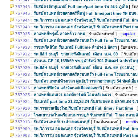
757947:
รับสมัครจักษุแพทย์ Full time/part time รพ อบจ ภูเก็ต
[ รับ
757946:
รับสมัครแพทย์เวชศาสตร์ฟื้นฟู Full time/part time รพ อบจ 
757945:
รพ.วิภาราม อมตะนคร จังหวัดชลบุรี รับสมัครแพทย์ Full ti
757944:
รพ.วิภาราม อมตะนคร จังหวัดชลบุรี รับสมัครแพทย์ Part ti
757943:
หาแพทย์พรุ่งนี้ ลาดพร้าว กทม
[ รับสมัครแพทย์ ]
::
supalak_
757935:
รับสมัครแพทย์เวชศาสตร์ครอบครัว Full-Time โรงพยาบาลบ
757934:
ราชเทวีคลินิก รับแพทย์ Fulltime ลำปาง 1 อัตรา
[ รับสมัครแ
757933:
รพ.IMH ธนบุรี ขายเวรรังสีแพทย์ เดือน ส.ค. 69
[ รับสมัค
757932:
ด่วนนน GP 10,16/8/69 รพ.จุฬารัตน์ 304 อินเตอร์ จ.ปราจีนบุ
757931:
รพ.IMH ธนบุรี ขายเวรรังสีแพทย์ เดือน ส.ค. 69 (8-16น.)
[
757930:
รับสมัครแพทย์เวชศาสตร์ครอบครัว Full-Time โรงพยาบาลบา
757928:
รับสมัคร แพทย์ห้วงเวลา ศูนย์บริการสาธารณสุข 54 ทัศน์เอี่ย
757927:
หาแพทย์ฟิกวัน แจ้งวัฒนะ/เมืองทองธานี
[ รับสมัครแพทย์ ]
:
757926:
หาแพทย์แทนเวร ยอดดีการันตี โอนหลังลงเวร
[ รับสมัครแพทย
757925:
รับแพทย์ part time 21,22,23,24 กันยายน69 อ.ปลวกแดง จ.ร
757924:
รพ.ราชเวชเชียงใหม่รับสมัครแพทย์ Full time / Part time
757920:
โรงพยาบาลในเครือเกษมราษฎร์ รับแพทย์ Full Time หลายอ
757919:
รับสมัครแพทย์ประจำเขตนนทบุรี
[ รับสมัครแพทย์ ]
::
mmtit
757918:
รพ.วิภาราม อมตะนคร จังหวัดชลบุรี รับสมัครแพทย์ Full ti
757909:
รพ.วิภาราม อมตะนคร จังหวัดชลบุรี รับสมัครแพทย์ Part ti
757908: