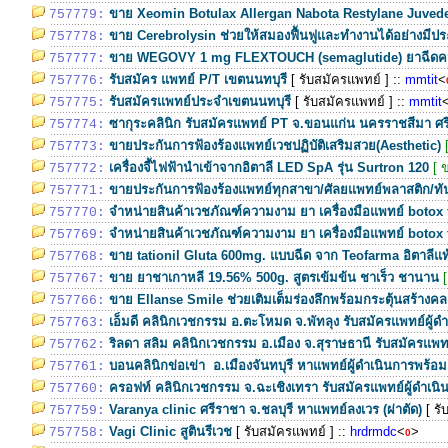
ขาย Xeomin Botulax Allergan Nabota Restylane Juve
757779:
ขาย Cerebrolysin ช่วยให้สมองฟื้นฟูและทำงานได้อย่างมีป
757778:
ขาย WEGOVY 1 mg FLEXTOUCH (semaglutide) ยาฉีดควบ
757777:
รับสมัคร แพทย์ P/T เขตนนทบุรี
[ รับสมัครแพทย์ ]
::
mmtit
<
757776:
รับสมัครแพทย์ประจำเขตนนทบุรี
[ รับสมัครแพทย์ ]
::
mmtit
757775:
ซากุระคลินิก รับสมัครแพทย์ PT จ.ขอนแก่น นครราชสีมา ศร
757774:
ขายประกันการฟ้องร้องแพทย์เวชปฏิบัติเสริมสวย(Aesthetic)
757773:
เครื่องจี้ไฟฟ้านำเข้าจากอิตาลี LED SpA รุ่น Surtron 120
[ 
757772:
ขายประกันการฟ้องร้องแพทย์ทุกสาขา/ศัลยแพทย์พลาสติก/
757771:
จำหน่ายสินค้าเวชภัณฑ์ความงาม ยา เครื่องมือแพทย์ botox 
757770:
จำหน่ายสินค้าเวชภัณฑ์ความงาม ยา เครื่องมือแพทย์ botox 
757769:
ขาย tationil Gluta 600mg. แบบฉีด จาก Teofarma อิตาลีแท้ 
757768:
ขาย ยาชาเกาหลี 19.56% 500g. สูตรเข้มข้น ชาเร็ว ชานาน
757767:
ขาย Ellanse Smile ช่วยเติมเต็มร่องลึกพร้อมกระตุ้นสร้างค
757766:
เอ็มดี คลินิกเวชกรรม อ.ตะโหมด จ.พัทลุง รับสมัครแพทย์ผู้ด
757763:
ริลดา สลิม คลินิกเวชกรรม อ.เมือง จ.สุราษธานี รับสมัครแพทย
757762:
บอนคลินิกข่อเข่า อ.เมืองจันทบุรี หาแพทย์ผู้ดำเนินการพร้
757761:
ครอฟท์ คลินิกเวชกรรม จ.ฉะเชิงเทรา รับสมัครแพทย์ผู้ดำเน
757760:
Varanya clinic ศรีราชา จ.ชลบุรี หาแพทย์ลงเวร (ผ่าตัด)
[ ร
757759:
Vagi Clinic สูตินรีเวช
[ รับสมัครแพทย์ ]
::
hrdrmdc
<
>
757758:
0