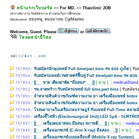
หน้าแรกเว็บบอร์ด
>>
For MD.
>>
Thaiclinic JOB
ประกาศหางาน รับสมัครงาน ตำแหน่งในการฝึกอบรม
หมอหมู
หมอมานพ
CgiMaster
(Moderators:
,
,
)
Welcome, Guest. Please
or
.
โหลดหน้านี้ใหม่
หน้า:
1
2
3
4
5
...
4160
รับสมัครจักษุแพทย์ Full time/part time รพ อบจ ภูเก็ต
[ รับ
757855:
รับสมัครแพทย์เวชศาสตร์ฟื้นฟู Full time/part time รพ อบจ 
757854:
[[___ขาย เตียงผ่าตัด *มือสอง*___]]
[ ขาย ]
::
medical2hand
757853:
รพ.ลาดพร้าว รับสมัครแพทย์ full time,part time
[ รับสมัคร
757852:
จำหน่ายสินค้าเวชภัณฑ์ความงาม ยา เครื่องมือแพทย์ botox 
757851:
จำหน่ายสินค้าเวชภัณฑ์ความงาม ยา เครื่องมือแพทย์ botox 
757850:
โรงพยาบาลในเครือเกษมราษฎร์ รับแพทย์ Full Time หลายอ
757849:
เครื่องจี้ไฟฟ้า (Electrosurgical Unit) LED SpA - SURTRO
757848:
[[___เครื่องดมยาสลบ มือสอง สภาพดี___]]
[ ขาย ]
::
medica
757847:
[[___เครื่องเอกซเรย์ (C-Arm X-ray) มือสอง___]]
[ ขาย ]
::
m
757846:
[[___เครื่องเอกซเรย์แบบเคลื่อนที่ (Mobile X-ray System)__
757845: