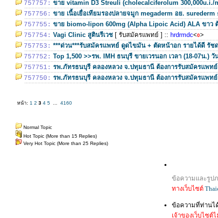
ขาย vitamin D3 Streuli (cholecalciferolum 300,000u.i./
757757:
ขาย เนื้อเยื่อเทียมรองปลายจมูก megaderm อย. surederm
757756:
ขาย biomo-lipon 600mg (Alpha Lipoic Acid) ALA ขาว ต้
757755:
Vagi Clinic สูตินรีเวช
[ รับสมัครแพทย์ ]
::
hrdrmdc
<
>
757754:
0
***ด่วน***รับสมัครแพทย์ ดูดไขมัน + ตัดหน้าอก รายได้ดี รัช
757753:
Top 1,500 >>รพ. IMH ธนบุรี ขายเวรนอก เวลา (18-07น.) วันท
757752:
รพ.ภัทรธนบุรี คลองหลวง จ.ปทุมธานี ต้องการรับสมัครแพทย์
757751:
รพ.ภัทรธนบุรี คลองหลวง จ.ปทุมธานี ต้องการรับสมัครแพทย์
757750:
หน้า:
1
2
3
4
5
...
4160
Normal Topic
Hot Topic (More than 15 Replies)
Very Hot Topic (More than 25 Replies)
ข้อความและรูปภา
ทางเว็บไซต์
Thai
ข้อความที่ท่านไ
เจ้าของเว็บไซต์ไม