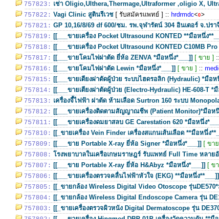
เช่า Oligio,Ulthera,Thermage,Ultraformer ,oligio X, Ul
757823:
Vagi Clinic สูตินรีเวช
[ รับสมัครแพทย์ ]
::
hrdrmdc
<
>
757822:
0
GP 10,16/8/69 df 600/ชม. รพ.จุฬารัตน์ 304 อินเตอร์ จ.ปราจี
757821:
[[___ขายเครื่อง Pocket Ultrasound KONTED **มือหนึ่ง**__
757819:
[[___ขายเครื่อง Pocket Ultrasound KONTED C10MB Pro **
757818:
[[___ขายโคมไฟผ่าตัด ยี่ห้อ ZENVA *มือหนึ่ง*___]]
[ ขาย ]
:
757817:
[[___ขายโคมไฟผ่าตัด Lewin *มือหนึ่ง*___]]
[ ขาย ]
::
medi
757816:
[[___ขายเตียงผ่าตัดผู้ป่วย ระบบไฮดรอลิก (Hydraulic) *มือหนึ
757815:
[[___ขายเตียงผ่าตัดผู้ป่วย (Electro-Hydraulic) HE-608-T *มื
757814:
เครื่องจี้ไฟฟ้า ผ่าตัด ห้ามเลือด Surtron 160 ระบบ Monopo
757813:
[[___ขายเครื่องติดตามสัญญาณชีพ (Patient Monitor)*มือหนึ่
757812:
[[___ขายเครื่องดมยาสลบ GE Carestation 620 *มือหนึ่ง*___
757811:
[[_ขายเครื่อง Vein Finder เครื่องสแกนเส้นเลือด **มือหนึ่ง**_
757810:
[[___ขาย Portable X-ray ยี่ห้อ Signer *มือหนึ่ง*___]]
[ ขาย
757809:
โรงพยาบาลในเครือเกษมราษฎร์ รับแพทย์ Full Time หลายอ
757808:
[[___ขาย Portable X-ray ยี่ห้อ H&Abyz *มือหนึ่ง*___]]
[ ขา
757807:
[[___ขายเครื่องตรวจคลื่นไฟฟ้าหัวใจ (EKG) **มือหนึ่ง**___]]
757806:
[[_ขายกล้อง Wireless Digital Video Otoscope รุ่นDE570*มื
757805:
[[_ขายกล้อง Wireless Digital Endoscope Camera รุ่น DE12
757804:
[[_ขายเครื่องตรวจผิวหนัง Digital Dermatoscope รุ่น DE370 
757803:
[[___ขายเครื่อง Hingmed DBP-01P เครื่องวัดความดัน **มือห