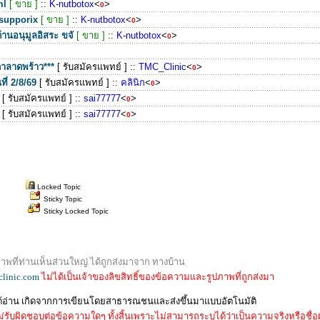
ml
[ ขาย ]
::
K-nutbotox
<
>
0
 supporix
[ ขาย ]
::
K-nutbotox
<
>
0
านอนุมูลอิสระ ขจั
[ ขาย ]
::
K-nutbotox
<
>
0
ดาลาดพร้าว***
[ รับสมัครแพทย์ ]
::
TMC_Clinic
<
>
0
ี่ 2/8/69
[ รับสมัครแพทย์ ]
::
คลินิก
<
>
0
[ รับสมัครแพทย์ ]
::
sai77777
<
>
0
[ รับสมัครแพทย์ ]
::
sai77777
<
>
0
Locked Topic
Sticky Topic
Sticky Locked Topic
พที่ท่านเห็นส่วนใหญ่ ได้ถูกส่งมาจาก ทางบ้าน
clinic.com
ไม่ได้เป็นเจ้าของลิขสิทธิ์ของข้อความและรูปภาพที่ถูกส่งมา
ด้อ่าน เกิดจากการเขียนโดยสาธารณชนและส่งขึ้นมาแบบอัตโนมัติ
่รับผิดชอบต่อข้อความใดๆ ทั้งสิ้นเพราะไม่สามารถระบุได้ว่าเป็นความจริงหรือชื่อผู้เ