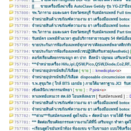
757802:
[[___ขายเครื่องนึ่งฆ่าเชื้อ AutoClave Getidy รุ่น YG-23*มือห
757801:
รพ.วิภาราม อมตะนคร จังหวัดชลบุรี รับสมัครแพทย์ Full ti
757800:
จำหน่ายสินค้าเวชภัณฑ์ความงาม ยา เครื่องมือแพทย์ botox 
757799:
จำหน่ายสินค้าเวชภัณฑ์ความงาม ยา เครื่องมือแพทย์ botox 
757798:
รพ.วิภาราม อมตะนคร จังหวัดชลบุรี รับสมัครแพทย์ Part ti
757797:
รับสมัคร แพทย์ห้วงเวลา ศูนย์บริการสาธารณสุข 54 ทัศน์เอี่ย
757796:
ขายประกันการฟ้องร้องแพทย์ทุกสาขา/ศัลยแพทย์พลาสติก/
757795:
ขายประกันการฟ้องร้องแพทย์เวชปฏิบัติเสริมสวย(Aesthetic)
757794:
คอร์สเรียนศัลยกรรมจมูก ตา ปาก ดึงหน้า ปลุกผม เสริมหน้
757793:
***จำหน่ายเครื่อง Hifu,ipl,QSW,Pico,QSW,Diode,Co2,RF,
757792:
จำหน่ายอุปกรณ์ขลิบไร้เลือด
[ ขาย ]
::
kmedicplus
<
>
757791:
0
จำหน่ายอุปกรณ์ขลิบไร้เลือด disposable circumcision st
757790:
ร.พ.สุขุมวิท ( ใกล้ BTS เอกมัย ) ภายใต้มาตราฐาน JCI รับ
757789:
เซ้งคลินิกเวชกรรมพัทยา
[ ขาย ]
::
P.pink
<
>
757788:
0
หาแพทย์แทนเวร สค.69 โอนหลังลงเวร
[ รับสมัครแพทย์ ]
::
757786:
จำหน่ายสินค้าเวชภัณฑ์ความงาม ยา เครื่องมือแพทย์ botox 
757784:
จำหน่ายสินค้าเวชภัณฑ์ความงาม ยา เครื่องมือแพทย์ botox 
757783:
***ด่วน***รับสมัครแพทย์ ดูดไขมัน + ตัดหน้าอก รายได้ดี รัช
757782:
*** ติดต่อเรียนศัลยกรรมความงามได้ที่นี่ เสริมจมูก ทำตา ดูด
757781:
+เรียนดูดไขมันหน้าท้อง ท้องแขน ขาในขานอก แบบใช้เครื่องแ
757780: