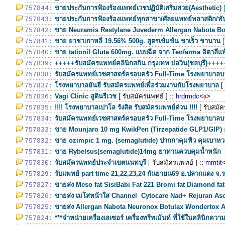
ขายประกันการฟ้องร้องแพทย์เวชปฏิบัติเสริมสวย(Aesthetic)
757844:
ขายประกันการฟ้องร้องแพทย์ทุกสาขา/ศัลยแพทย์พลาสติก/
757843:
ขาย Neuramis Restylane Juvederm Allergan Nabota Bo
757842:
ขาย ยาชาเกาหลี 19.56% 500g. สูตรเข้มข้น ชาเร็ว ชานาน
757841:
ขาย tationil Gluta 600mg. แบบฉีด จาก Teofarma อิตาลีแท้ 
757840:
+++++รับสมัครแพทย์คลินิกสกิน กรุงเทพ บ่อวิน(ชลบุรี)++++
757839:
รับสมัครแพทย์เวชศาสตร์ครอบครัว Full-Time โรงพยาบาลบ
757838:
โรงพยาบาลยันฮี รับสมัครแพทย์เพื่อร่วมงานกับโรงพยาบาล
[
757837:
Vagi Clinic สูตินรีเวช
[ รับสมัครแพทย์ ]
::
hrdrmdc
<
>
757836:
0
!!!! โรงพยาบาลเปาโล รังสิต รับสมัครแพทย์ด่วน !!!!
[ รับสมั
757835:
รับสมัครแพทย์เวชศาสตร์ครอบครัว Full-Time โรงพยาบาลบา
757834:
ขาย Mounjaro 10 mg KwikPen (Tirzepatide GLP1/GIP) 
757833:
ขาย ozimpic 1 mg. (semaglutide) ปากกาคุมหิว คุมเบาหว
757832:
ขาย Rybelsus(semaglutide)14mg ยาทานควบคุมน้ำหนัก 
757831:
รับสมัครแพทย์ประจำเขตนนทบุรี
[ รับสมัครแพทย์ ]
::
mmtit
757830:
รับแพทย์ part time 21,22,23,24 กันยายน69 อ.ปลวกแดง จ.ร
757829:
ขายส่ง Meso fat SisiBabi Fat 221 Bromi fat Diamond fa
757827:
ขายส่ง เมโสหน้าใส Channel Cytocare Nad+ Rejuran As
757826:
ขายส่ง Allergan Nabota Neuronox Botulax Wondertox 
757825:
***จำหน่ายเครื่องเลเซอร์ เครื่องทรีทเม้นท์ ที่ใช้ในคลินิกคว
757824: