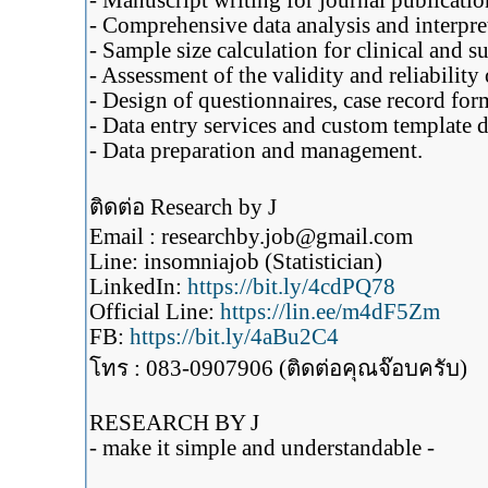
- Manuscript writing for journal publicatio
- Comprehensive data analysis and interp
- Sample size calculation for clinical and s
- Assessment of the validity and reliability
- Design of questionnaires, case record fo
- Data entry services and custom template d
- Data preparation and management.
ติดต่อ Research by J
Email : researchby.job@gmail.com
Line: insomniajob (Statistician)
LinkedIn:
https://bit.ly/4cdPQ78
Official Line:
https://lin.ee/m4dF5Zm
FB:
https://bit.ly/4aBu2C4
โทร : 083-0907906 (ติดต่อคุณจ๊อบครับ)
RESEARCH BY J
- make it simple and understandable -