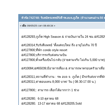
หัวข้อ 742748: รับสมัครแพทย์รังสี รพ.อบจ.ภูเก็ต
(จำนวนคนอ่าน 50 คร
«
เมื่อ:
09/05/25 เวลา 08:49:34 »
&#128293;ภูเก็ต High Season & จ่ายเงินภายใน 24 ชม.&#1282
&#128314;รับรังสีแพทย์ “ตั้งแต่จบใหม่ ถึง อายุไม่เกิน 70 ปี
&#127800;ที่พัก condo style resort
&#127800;บริการรถรับส่งสนามบิน
&#127800;ตั๋วเครื่องบินไป-กลับ (จ่ายตามจริง ไม่เกิน 5,000 บาท)
&#10084;&#65039;มีอาหารเที่ยง & สามารถพาครอบครัวมาเที่ย
&#128311;สถานที่ทำงาน : รพ อบจ จ. ภูเก็ต ( มีรถรับส่งจากที่พ
&#128311;ค่าตอบแทน 8,000 บาท/ วัน ( 08.30-17.00 น.)
&#127800;: สามารถ เลือกได้มากกว่า 1 ช่วง
&#128280; 6-10 ตุลาคม 68
&#128280; 13-17 ตุลาคม 68 &#128205;Sold