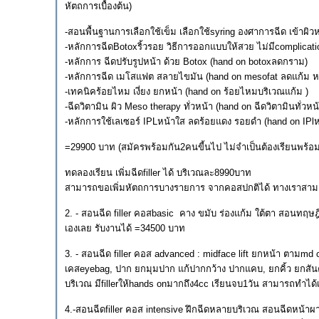
หัตถการเบื้องต้น)
-สอนพื้นฐานการเลือกใช้เข็ม เลือกใช้syring องศาการฉีด เข้าผิวหน
-หลักการฉีดBotoxริ้วรอย วิธีการออกแบบให้สวย ไม่มีcomplicati
-หลักการ ฉีดปรับรูปหน้า ด้วย Botox (hand on botoxลดกราม)
-หลักการฉีด เมโสแฟต สลายไขมัน (hand on mesofat ลดแก้ม หน้
-เทคนิคร้อยไหม เงี่ยง ยกหน้า (hand on ร้อยไหมบริเวณแก้ม )
-ฉีดวิตามิน ผิว Meso therapy ทั่วหน้า (hand on ฉีดวิตามินทั่วหน้
-หลักการใช้เลเซอร์ IPLหน้าใส ลดร้อยแดง รอยดำ (hand on IPlห
=29900 บาท (สมัครพร้อมกัน2คนขี้นไป ไม่จำเป็นต้องเรียนพร้อ
ทดลองเรียน เพิ่มฉีดfiller ได้ บริเวณละ8990บาท
สามารถขอเพิ่มหัตถการบางรายการ จากคอสปกติได้ ทางเราสามาร
2. - สอนฉีด filler คอสbasic คาง ขมับ ร่องแก้ม ใต้ตา สอนทฤษฎี
เองเลย รับงานได้ =34500 บาท
3. - สอนฉีด filler คอส advanced : midface lift ยกหน้า ตามm
เคสeyebag, ปาก ยกมุมปาก แก้ปากกว้าง ปากแคบ, ยกคิ้ว ยกสันคิ
บริเวณ มีfillerให้hands onมากถึง4cc เรียนจบ1วัน สามารถทำได
4.-สอนฉีดfiller คอส intensive ฝึกฉีดหลายบริเวณ สอนฉีดหน้าผ