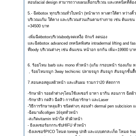
สอนfacial design สามารถวางแผนเลือกบริเวณ และเทคนิคที่ต้องการ
5.- ฉีดbotox ทุกบริเวณทั่วใบหน้า (หน้าผาก หางตาใต้ตา หว่า
บริเวณแก้ม ใต้คาง และบริเวณส่วนเกินตามร่างกาย เช่น ต้นแขน 
=34500 บาท
-เพิ่มฉีดbotoxบริเวณbodyลดเหงื่อ จักแร้ ลดน่อง
และฉีดbotox advanced เทคนิคพิเศษ intradermal lifting and fa
ที่body บริเวณต่างๆ เช่น ต้นแขน หน้าอก ยกก้น เพิ่ม=19900 บ
6. ร้อยไหม barb และ mono ทั่วหน้า (แก้ม กรอบหน้า ร่องแก้ม ห
, ร้อยไหมจมูก 3way techicnic ปลายจมูก สันจมูก สันจมูกชั้นต
7.สอนคอสดูแลผิวหน้า และเส้นผม รวมกว่า20 หัตถการ
-รักษาฝ้า รอยดำต่างๆโดนใช้เลเซอร์ ยาทา ยากิน สอนการ ฉ
-รักษาสิว กดสิว ฉีดสิว การสั่งยารักษา และLaser
-วิธีการรักษาหลุมสิว ชนิดต่างๆ สอนทำ dermal pen subcision
-ฉีดมาเด้collgen 16จุดทั่วหน้า
-สะกิดvitamin หน้าใส ทั่วผิวหน้า
- ยิงเลเซอร์ยกกระชับHIFU ทั่วหน้า
-ยิงเลเซอร์PICO โหมด toning ปกติ และแบบตกสะเก็ด โหมด f