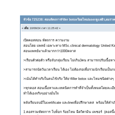
หัวข้อ 725238: สอนหัตถการFiller botoxร้อยไหมlaserดูแลผิว,ผมร
«
เมื่อ:
10/09/24 เวลา 11:25:42 »
เปิดคอสสอน หัตถการ ความงาม
สอนโดย แพทย์ เฉพาะทาง MSc.clinical dermatology United
สอนแพทย์มาแล้วมากกว่า1000คลาส
>เรียนตัวต่อตัว หรือจับกลุ่มเรียน ไม่เกิน3คน สามารถปรับเนื
>สามารถนัดวันเวลาเรียน ได้เอง ไม่ต้องรอเพื่อรวมนักเรียนเป็นกล
>เน้นได้ทำจริงในคนไข้จริง ให้ยาfiller botox และไหมชนิดต่างๆ
>ทุกคอส สอนเนื้อหาและเทคนิคการทำที่จำเป็นทั้งหมดโดยละเอีย
ทำได้เองจริงๆอย่างมั่นใจ
หลังเรียนจบมีใบcertificate และlineเพื่อปรึกษาเคส พร้อมให้คำ
1.คอสรวมหัตถการ โบท็อก ร้อยไหม ฉีดวิตามิน เลเซอร์ (คอสนี้เ