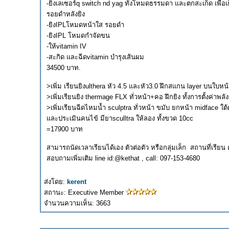
-ยิงเลเซอร์q switch nd yag ทั้งโหมดธรรมดา และตกสะเก็ด เพื่อเ
รอยดำหลังยิง
-ยิงIPLโหมดหน้าใส รอยดำ
-ยิงIPL โหมดกำจัดขน
-ให้vitamin IV
-สะกิด และฉีดvitamin บำรุงเส้นผม
34500 บาท.
>เพิ่ม เรียนยิงulthera หัว 4.5 และหัว3.0 ฝึกสแกน layer บนใ
>เพิ่มเรียนยิง thermage FLX ทั่วหน้า+คอ ฝึกยิง ทั้งการตั้งค่าพล
>เพิ่มเรียนฉีดไหมน้ำ sculptra ทั่วหน้า ขมับ ยกหน้า midface 
และประเมินคนไข้ มียาsculltra ให้ลอง ทั้งขวด 10cc
=17900 บาท
สามารถนัดเวลาเรียนได้เอง ตัวต่อตัว หรือกลุ่มเล็ก สถานที่เรียน
สอบถามเพิ่มเติม line id:@kethat , call: 097-153-4680
ส่งโดย:
kerent
สถานะ: Executive Member
จำนวนความเห็น: 3663