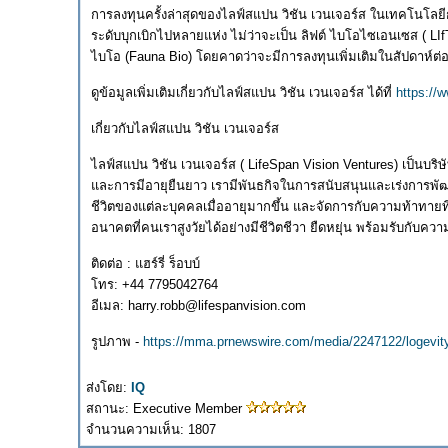
การลงทุนครั้งล่าสุดของไลฟ์สแปน วิชัน เวนเจอร์ส ในเทคโนโลยีการฟ
ระดับบุกเบิกไปหลายแห่ง ไม่ว่าจะเป็น ลิฟต์ ไบโอไซเอนเซส ( LIf
ไบโอ (Fauna Bio) โดยคาดว่าจะมีการลงทุนเพิ่มเติมในสัปดาห์ต่
ดูข้อมูลเพิ่มเติมเกี่ยวกับไลฟ์สแปน วิชัน เวนเจอร์ส ได้ที่
https://
เกี่ยวกับไลฟ์สแปน วิชัน เวนเจอร์ส
ไลฟ์สแปน วิชัน เวนเจอร์ส ( LifeSpan Vision Ventures) เป็นบร
และการมีอายุยืนยาว เรามีพันธกิจในการสนับสนุนและเร่งการพัฒน
ชีวิตของแต่ละบุคคลเมื่ออายุมากขึ้น และจัดการกับความท้าทายที่
อนาคตที่คนเราสูงวัยได้อย่างมีชีวิตชีวา ยืดหยุ่น พร้อมรับกับความเป
ติดต่อ : แฮร์รี่ ร็อบบ์
โทร: +44 7795042764
อีเมล: harry.robb@lifespanvision.com
รูปภาพ -
https://mma.prnewswire.com/media/2247122/logevit
ส่งโดย:
IQ
สถานะ: Executive Member
จำนวนความเห็น: 1807