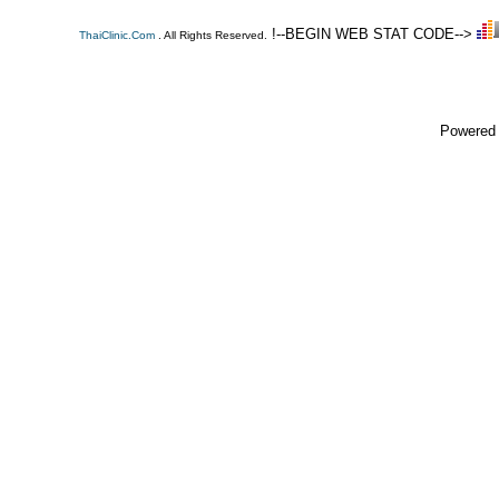
!--BEGIN WEB STAT CODE-->
ThaiClinic.Com
. All Rights Reserved.
Powered