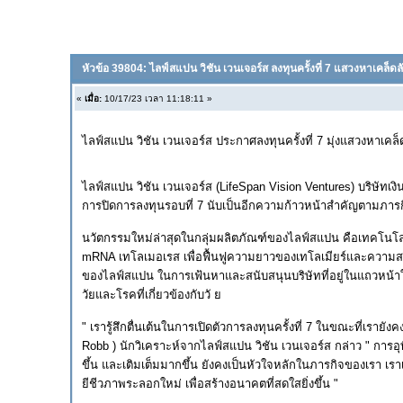
หัวข้อ 39804: ไลฟ์สแปน วิชัน เวนเจอร์ส ลงทุนครั้งที่ 7 แสวงหาเคล็ดล
«
เมื่อ:
10/17/23 เวลา 11:18:11 »
ไลฟ์สแปน วิชัน เวนเจอร์ส ประกาศลงทุนครั้งที่ 7 มุ่งแสวงหาเคล็
ไลฟ์สแปน วิชัน เวนเจอร์ส (LifeSpan Vision Ventures) บริษัทเ
การปิดการลงทุนรอบที่ 7 นับเป็นอีกความก้าวหน้าสำคัญตามภารก
นวัตกรรมใหม่ล่าสุดในกลุ่มผลิตภัณฑ์ของไลฟ์สแปน คือเทคโนโลย
mRNA เทโลเมอเรส เพื่อฟื้นฟูความยาวของเทโลเมียร์และความสามารถ
ของไลฟ์สแปน ในการเฟ้นหาและสนับสนุนบริษัทที่อยู่ในแถวหน้าใ
วัยและโรคที่เกี่ยวข้องกับวั ย
" เรารู้สึกตื่นเต้นในการเปิดตัวการลงทุนครั้งที่ 7 ในขณะที่เรายั
Robb ) นักวิเคราะห์จากไลฟ์สแปน วิชัน เวนเจอร์ส กล่าว " การอุ
ขึ้น และเติมเต็มมากขึ้น ยังคงเป็นหัวใจหลักในภารกิจของเรา เร
ยีชีวภาพระลอกใหม่ เพื่อสร้างอนาคตที่สดใสยิ่งขึ้น "