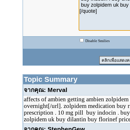
Disable Smilies
Topic Summary
จากคุณ: Merval
affects of ambien getting ambien zolpidem 
overnight[/url]. zolpidem medication buy 
prescription . 10 mg pill buy indocin . b
zolpidem uk buy dilantin buy florinef pric
จากคุณ: StephenGew